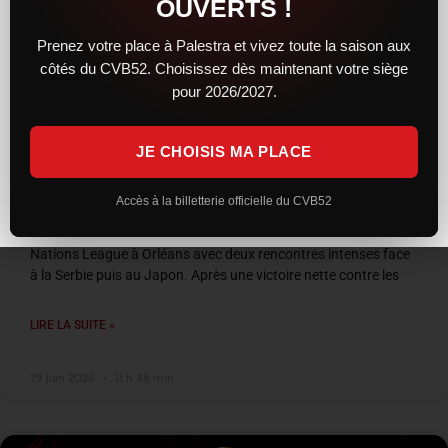
OUVERTS !
Prenez votre place à Palestra et vivez toute la saison aux
côtés du CVB52. Choisissez dès maintenant votre siège
pour 2026/2027.
JE CHOISIS MA PLACE
VNL 2026 : les Bleus entre confirmation et
frustration à Orléans
Accès à la billetterie officielle du CVB52
L’équipe de France a conclu son week-end de Volleyball
Nations League à Orléans avec deux rencontres intenses face
à la Serbie puis au Japon. Après une victoire nette contre les
LIRE LA SUITE »
29 juin 2026
11 h 48 min