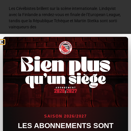
Les Cévébistes brillent sur la scène internationale. Lindqvist
avec la Finlande a rendez-vous en finale de l’European League,
tandis que la République Tchèque et Martin Stetka sont sorti
vainqueurs des
LIRE LA SUITE »
8 juillet 2026
9 h 59 min
ACTUALITÉS
SAISON 2026/2027
LES ABONNEMENTS SONT