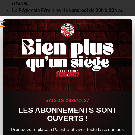
Issartel.
La Régionale Féminine : le
vendredi
de
20h à 22h
au
gymnase de la
Rochotte
; et le
mercredi
en semaine A de
19h15 à 21h15
ou en semaine B le
lundi
de
20h30 à
22h30
au gymnase
Jean Masson.
La Régionale Masculine : le
vendredi
de
20h à 22h
au
gymnase de la
Rochotte
; et le
lundi
de
20h30 à 22h30
en
semaine A ou en semaine B le
mercredi
de
19h15 à
21h15
à la salle
Jean Masson.
La Nationale 3 Masculine : le
mardi
de
18h45 à 20h45
, et
le
vendredi
de
20h15 à 22h15
à la salle
Jean Masson.
Le Groupe Pro : le
lundi
de
16h à 18h30
, le
mardi
de
16h15 à 18h45
, le
mercredi
de
17h à 19h15
, le
jeudi
de
16h15 à 18h30
et le
vendredi
de
16h15 à 18h30
à la salle
SAISON 2026/2027
Jean Masson.
LES ABONNEMENTS SONT
OUVERTS !
Prenez votre place à Palestra et vivez toute la saison aux