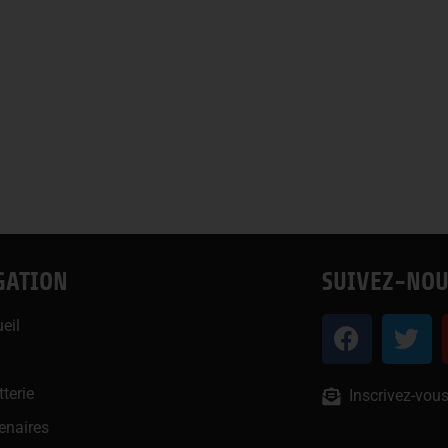
GATION
SUIVEZ-NOU
eil
u
tterie
Inscrivez-vous
enaires