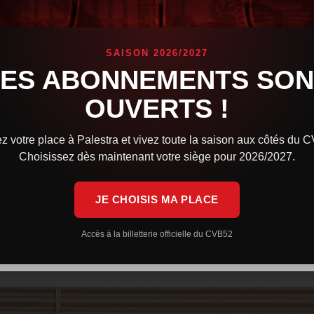
SAISON 2026/2027
LES ABONNEMENTS SON
OUVERTS !
z votre place à Palestra et vivez toute la saison aux côtés du 
Choisissez dès maintenant votre siège pour 2026/2027.
JE CHOISIS MA PLACE
ilien HOUILLONS et Anicet LAMBERT. Malgré de nombreux matchs
 (sur 8 équipes) en fin de journée. Les Chaumontais maîtrisent 
Accès à la billetterie officielle du CVB52
MBERT, l’équipe prend donc la septième place du tournoi.