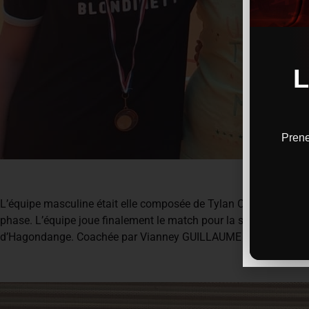
Prene
L’équipe masculine était elle composée de Tylan OSMANAJ, Ém
phase. L’équipe joue finalement le match pour la septième place
d’Hagondange. Coachée par Vianney GUILLAUME et Emmanuel LA