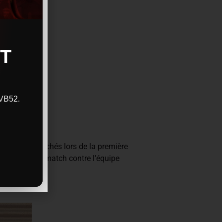
T
CVB52.
 très accrochés lors de la première
largement ce match contre l’équipe