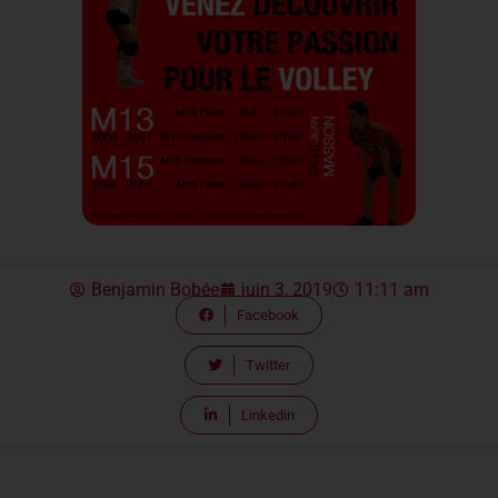
Benjamin Bobée
juin 3, 2019
11:11 am
Facebook
Twitter
Linkedin