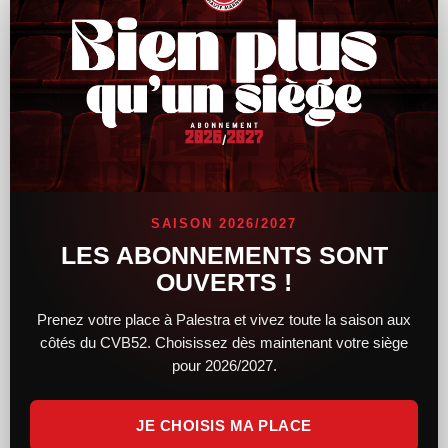
Le CVB52 connaît son adversaire pour la
demi-finale de Coupe de France
SAISON 2026/2027
Alors que le tirage au sort des demi-finales féminines et
LES ABONNEMENTS SONT
masculines de la Coupe de France a lieu hier soir, le CVB52
OUVERTS !
connaît désormais son adversaire. Du côté des femmes,
Prenez votre place à Palestra et vivez toute la saison aux
LIRE LA SUITE »
côtés du CVB52. Choisissez dès maintenant votre siège
pour 2026/2027.
14 février 2025
11 h 34 min
JE CHOISIS MA PLACE