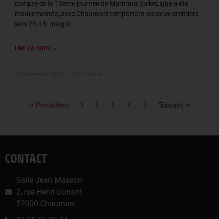
compte de la 15eme journée de Marmara SpikeLigue a été
mouvementée, avec Chaumont remportant les deux premiers
sets 25-18, malgré
LIRE LA SUITE »
29 décembre 2024
19 h 41 min
« Précédent
1
2
3
4
5
Suivant »
CONTACT
Salle Jean Masson
2, rue Henri Dunant
52000 Chaumont