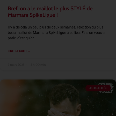
Bref, on a le maillot le plus STYLÉ de
Marmara SpikeLigue !
Il y a de cela un peu plus de deux semaines, l’élection du plus
beau maillot de Marmara SpikeLigue a eu lieu. Et si on vous en
parle, c’est qu’en
LIRE LA SUITE »
7 mars 2025
15 h 00 min
ACTUALITÉS