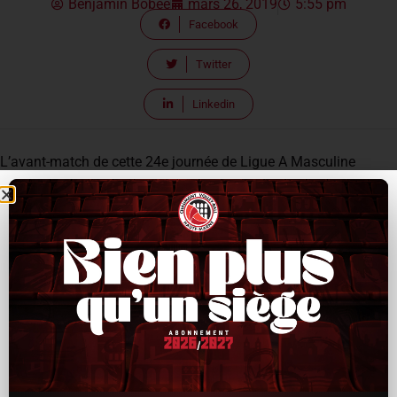
Benjamin Bobée
mars 26, 2019
5:55 pm
Facebook
Twitter
Linkedin
L’avant-match de cette 24e journée de Ligue A Masculine
contre le Stade Poitevin VolleyBeach, sera à suivre en direct sur
la page Facebook du Chaumont Volley-Ball 52.
Vous pourrez suivre toute la préparation de la rencontre, de
l’échauffement des joueurs à la présentation des équipes, à
partir de 19h05 et en direct.