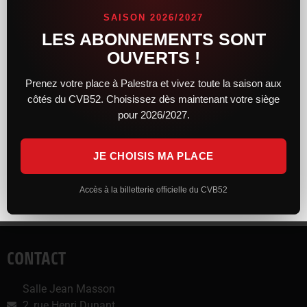
C’est à ne pas rater, et c’est seulement sur la page Facebook du
SAISON 2026/2027
CVB 52 !
LES ABONNEMENTS SONT
OUVERTS !
Partager :
Facebook
X
Prenez votre place à Palestra et vivez toute la saison aux
côtés du CVB52. Choisissez dès maintenant votre siège
pour 2026/2027.
J’aime ça :
JE CHOISIS MA PLACE
Accès à la billetterie officielle du CVB52
CONTACT
Salle Jean Masson
2, rue Henri Dunant