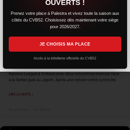
OUVERTS !
Prenez votre place à Palestra et vivez toute la saison aux
côtés du CVB52. Choisissez dès maintenant votre siège
pour 2026/2027.
JE CHOISIS MA PLACE
VNL 2026 : les Bleus entre confirmation et
frustration à Orléans
Accès à la billetterie officielle du CVB52
L’équipe de France a conclu son week-end de Volleyball
Nations League à Orléans avec deux rencontres intenses face
à la Serbie puis au Japon. Après une victoire nette contre les
LIRE LA SUITE »
29 juin 2026
11 h 48 min