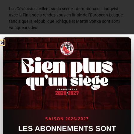
Les Cévébistes brillent sur la scène internationale. Lindqvist
avec la Finlande a rendez-vous en finale de l’European League,
tandis que la République Tchèque et Martin Stetka sont sorti
vainqueurs des
LIRE LA SUITE »
8 juillet 2026
9 h 59 min
ACTUALITÉS
SAISON 2026/2027
LES ABONNEMENTS SONT