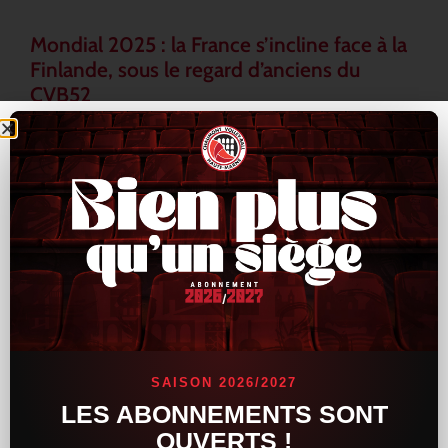
Mondial 2025 : la France s’incline face à la
Finlande, sous le regard d’anciens du
CVB52
L’Équipe de France a connu un revers inattendu lors du
Mondial 2025, en s’inclinant face à la Finlande au terme d’une
rencontre tendue et indécise. Les Bleus, pourtant armés de
LIRE LA SUITE »
16 septembre 2025
15 h 33 min
ACTUALITÉS
SAISON 2026/2027
LES ABONNEMENTS SONT
OUVERTS !