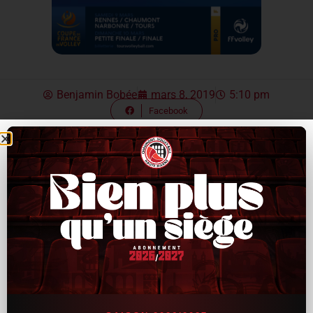
Benjamin Bobée
mars 8, 2019
5:10 pm
Facebook
Twitter
Linkedin
La demie-finale sera diffusée sur le live FB de la Fédération
Française de Volley et via la chaîne TV Tours-Val de Loire.
La finale elle sera diffusée sur beIN SPORTS France !
Pour rappel : les rencontres du CVB seront retransmises
gratuitement à Jean Masson !