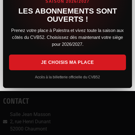
SAISON 2026/2027
LES ABONNEMENTS SONT
Partager :
OUVERTS !
Facebook
X
Prenez votre place à Palestra et vivez toute la saison aux
côtés du CVB52. Choisissez dès maintenant votre siège
J’aime ça :
pour 2026/2027.
JE CHOISIS MA PLACE
Accès à la billetterie officielle du CVB52
CONTACT
Salle Jean Masson
2, rue Henri Dunant
52000 Chaumont