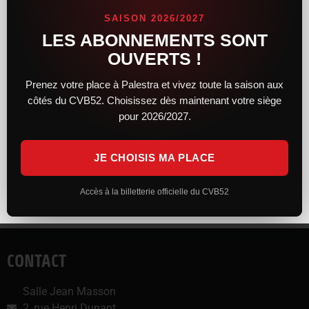
Dépêchez-vous de prendre vos places pour cette rencontre
SAISON 2026/2027
historique !
LES ABONNEMENTS SONT
OUVERTS !
Partager :
Facebook
X
Prenez votre place à Palestra et vivez toute la saison aux
côtés du CVB52. Choisissez dès maintenant votre siège
pour 2026/2027.
J’aime ça :
JE CHOISIS MA PLACE
Accès à la billetterie officielle du CVB52
CONTACT
Salle Jean Masson
2, rue Henri Dunant