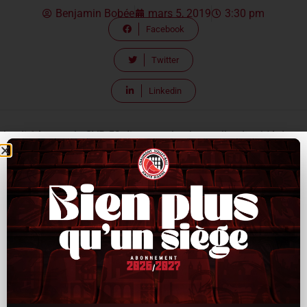
Benjamin Bobée
mars 5, 2019
3:30 pm
Facebook
Twitter
Linkedin
Jeudi 14 mars, le CVB 52 disputera la phase aller des 1/4 de
finale de la CEV Volleyball Champions League à domicile à
Reims au Complexe René Tys face à Sir Safety Perugia Volley
Club
La billetterie en ligne :
https://bit.ly/2GZATeK
Pour cette occasion, le CVB propose une nouvelle fois de vous
emmenez depuis Chaumont ! Pour plus d’informations, se
rapprocher de l’Office de Tourisme Chaumont Destinations ou
des groupe de supporters.