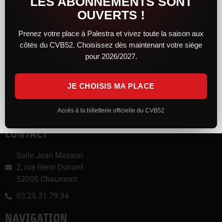
LES ABONNEMENTS SONT
Facebook
X
OUVERTS !
Prenez votre place à Palestra et vivez toute la saison aux
J’aime ça :
côtés du CVB52. Choisissez dès maintenant votre siège
pour 2026/2027.
JE CHOISIS MA PLACE
Accès à la billetterie officielle du CVB52
CONTACT
Salle Jean Masson
2, rue Henri Dunant
52000 Chaumont
03.25.31.79.34
NAVIGATION