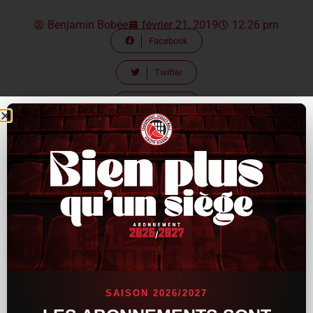
Benjamin Bobée
février 21, 2019
12:26 pm
Facebook
Twitter
Linkedin
Après 2 défaites sur les 3 derniers matchs, le CVB 52 affrontera
le
TLMVolley
, avec l’espoir et la volonté de rebondir ! Victorieux
à l’aller, Silvano Prandi et ses hommes espèrent le même
dénouement ce samedi !
Les Fanatics organisent un déplacement en bus pour cette
rencontre. Si vous êtes intéressés, prenez directement contact
avec le groupe de supporters.
Partager :
SAISON 2026/2027