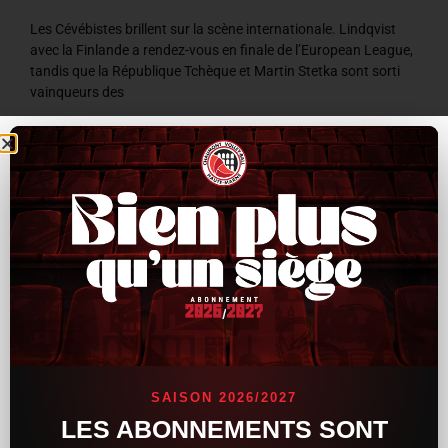
Les Cévébistes brillent sur la scène internationale. Lindqvist
avec la Finlande a rendez-vous en finale de l’European League,
tandis que la République Tchèque et Martin Stetka sont sorti
vainqueurs des
LIRE LA SUITE »
8 juillet 2026
9 h 59 min
ACTUALITÉS
SAISON 2026/2027
LES ABONNEMENTS SONT