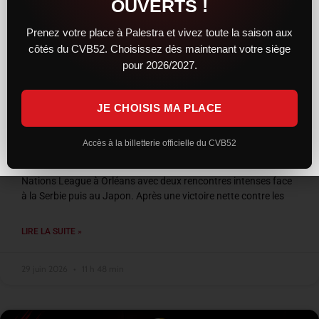
OUVERTS !
Prenez votre place à Palestra et vivez toute la saison aux
côtés du CVB52. Choisissez dès maintenant votre siège
pour 2026/2027.
JE CHOISIS MA PLACE
VNL 2026 : les Bleus entre confirmation et
frustration à Orléans
Accès à la billetterie officielle du CVB52
L’équipe de France a conclu son week-end de Volleyball
Nations League à Orléans avec deux rencontres intenses face
à la Serbie puis au Japon. Après une victoire nette contre les
LIRE LA SUITE »
29 juin 2026
11 h 48 min