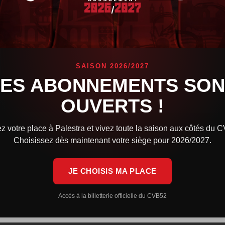
enjamin Bobée
novembre 30, 2018
5:09 pm
Facebook
Twitter
Linkedin
SAISON 2026/2027
affronter l’équipe locale.
LES ABONNEMENTS SON
OUVERTS !
etard, le CVB est aujourd’hui 7e de la Ligue A Masculine. Ils aff
z votre place à Palestra et vivez toute la saison aux côtés du 
ard sur l’équipe haut-marnaise.
Choisissez dès maintenant votre siège pour 2026/2027.
victoire face à Sète, ils sont désormais dans les places qualifi
JE CHOISIS MA PLACE
Niçois ne sont qu’à un point et pourraient donc passer devant l
éer un premier écart au classement.
Accès à la billetterie officielle du CVB52