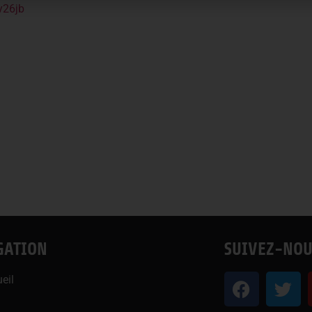
6y26jb
GATION
SUIVEZ-NOU
eil
u