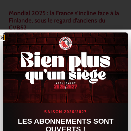
Mondial 2025 : la France s’incline face à la
Finlande, sous le regard d’anciens du
CVB52
L’Équipe de France a connu un revers inattendu lors du
Mondial 2025, en s’inclinant face à la Finlande au terme d’une
rencontre tendue et indécise. Les Bleus, pourtant armés de
LIRE LA SUITE »
16 septembre 2025
15 h 33 min
ACTUALITÉS
SAISON 2026/2027
LES ABONNEMENTS SONT
OUVERTS !