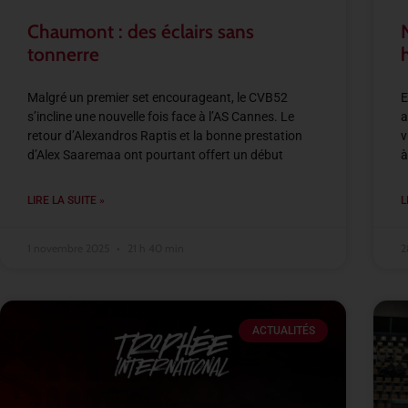
Chaumont : des éclairs sans
tonnerre
Malgré un premier set encourageant, le CVB52
E
s’incline une nouvelle fois face à l’AS Cannes. Le
a
retour d’Alexandros Raptis et la bonne prestation
v
d’Alex Saaremaa ont pourtant offert un début
à
LIRE LA SUITE »
L
1 novembre 2025
21 h 40 min
2
ACTUALITÉS