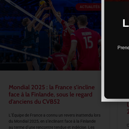
ACTUALITÉS
Prene
Mondial 2025 : la France s’incline
face à la Finlande, sous le regard
d’anciens du CVB52
L’Équipe de France a connu un revers inattendu lors
du Mondial 2025, en s’inclinant face à la Finlande
C
au terme d’une rencontre tendue et indécise. Les