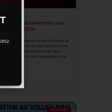
T
rture des abonnements pour
aison 2025/2026
haque saison depuis l’arrivée à Palestra, la
CVB52.
ne d’abonnements va ouvrir ses portes très
nement. Avec encore cette année, deux
’abonnements, le Toutes Compétitions, et le
Régulière.
SUITE »
t 2025
11 h 52 min
ACTUALITÉS