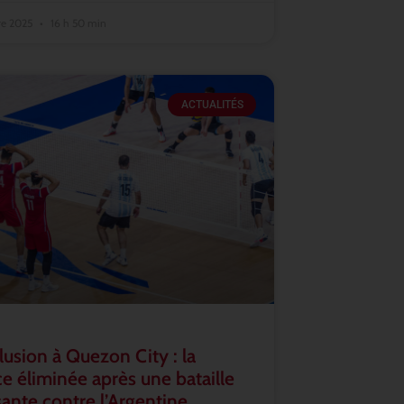
re 2025
16 h 50 min
ACTUALITÉS
lusion à Quezon City : la
e éliminée après une bataille
ante contre l’Argentine