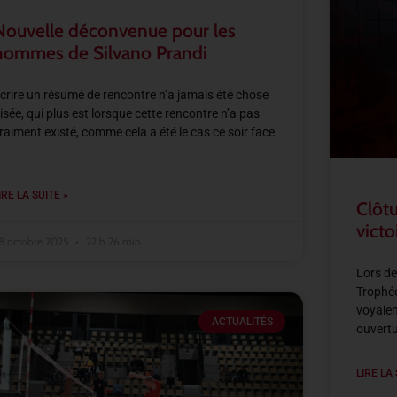
Nouvelle déconvenue pour les
hommes de Silvano Prandi
crire un résumé de rencontre n’a jamais été chose
isée, qui plus est lorsque cette rencontre n’a pas
raiment existé, comme cela a été le cas ce soir face
IRE LA SUITE »
Clôtu
victo
8 octobre 2025
22 h 26 min
Lors de
Trophée
voyaien
ACTUALITÉS
ouvertu
LIRE LA 