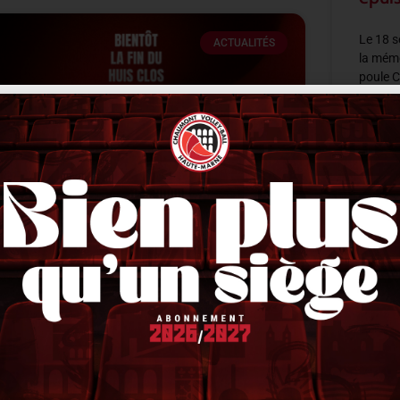
Le 18 
ACTUALITÉS
la mémo
poule 
Quezon 
LIRE LA 
Les entraînements bientôt ouverts
au public
18 sept
lors que la reprise a lieu mi août pour les premiers
rrivants cette saison, comme à son habitude, le
lub n’a pas ouvert les entraînements au public.
euls quelques privilégiés
IRE LA SUITE »
1 septembre 2025
10 h 53 min