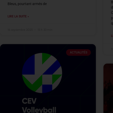
B
Bleus, pourtant armés de
d
C
LIRE LA SUITE »
p
q
16 septembre 2025
15 h 33 min
L
9
ACTUALITÉS