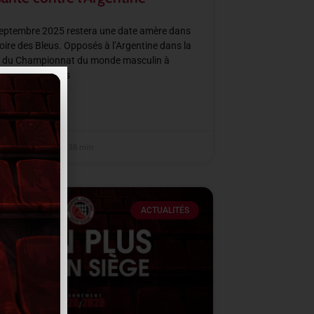
septembre 2025 restera une date amère dans
ire des Bleus. Opposés à l’Argentine dans la
C du Championnat du monde masculin à
City, les joueurs
SUITE »
embre 2025
14 h 38 min
ACTUALITÉS