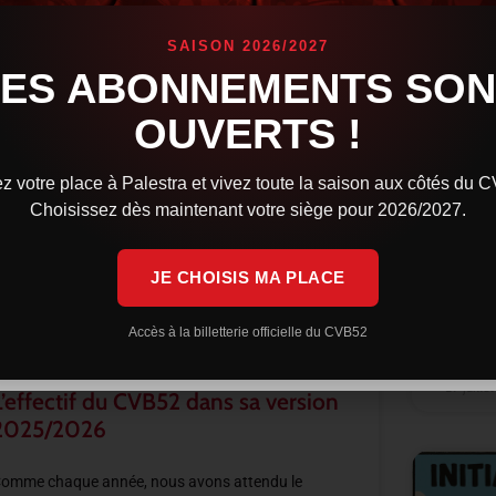
SAISON 2026/2027
ACTUALITÉS
LES ABONNEMENTS SON
Ouve
OUVERTS !
la s
Comme c
z votre place à Palestra et vivez toute la saison aux côtés du 
campag
Choisissez dès maintenant votre siège pour 2026/2027.
prochai
types d
Saison 
JE CHOISIS MA PLACE
LIRE LA 
Accès à la billetterie officielle du CVB52
29 juille
L’effectif du CVB52 dans sa version
2025/2026
omme chaque année, nous avons attendu le