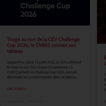
Tirage au sort de la CEV Challenge
Cup 2026, le CVB52 connait son
tableau
Aujourd’hui, mardi 15 juillet 2025, la CEV a effectué
le tirage au sort des Coupes Européennes. Le
CVB52, présent en Challenge Cup 2026, connaît
F
désormais son positionnement dans ce tableau,
d
e
LIRE LA SUITE »
p
15 juillet 2025
17 h 12 min
L