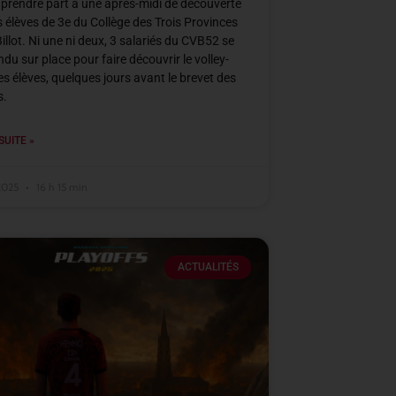
à prendre part à une après-midi de découverte
s élèves de 3e du Collège des Trois Provinces
Billot. Ni une ni deux, 3 salariés du CVB52 se
ndu sur place pour faire découvrir le volley-
ces élèves, quelques jours avant le brevet des
s.
SUITE »
 2025
16 h 15 min
ACTUALITÉS