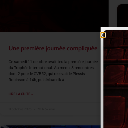
Une première journée compliquée
Ce samedi 11 octobre avait lieu la première journée
du Trophée International. Au menu, 3 rencontres,
A
dont 2 pour le CVB52, qui recevait le Plessis-
a
Robinson à 14h, puis Maaseik à
c
S
LIRE LA SUITE »
L
11 octobre 2025
20 h 52 min
1