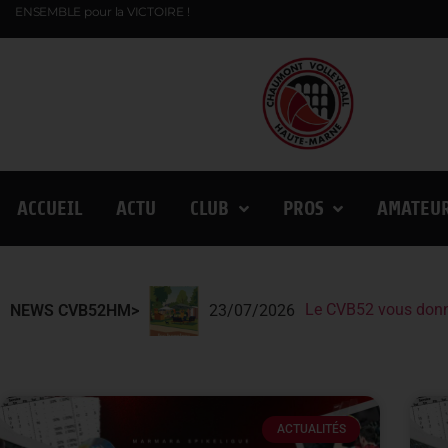
ENSEMBLE pour la VICTOIRE !
ACCUEIL
ACTU
CLUB
PROS
AMATEU
Le CVB52 vous donn
Le CVB52 présent au
Lindqvist et la Fin
NEWS CVB52HM>
23/07/2026
ACTUALITÉS