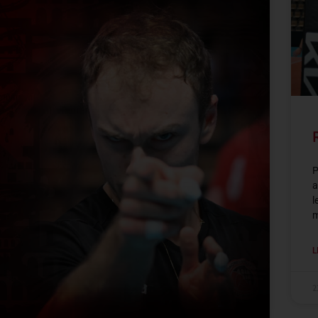
P
a
l
m
L
2