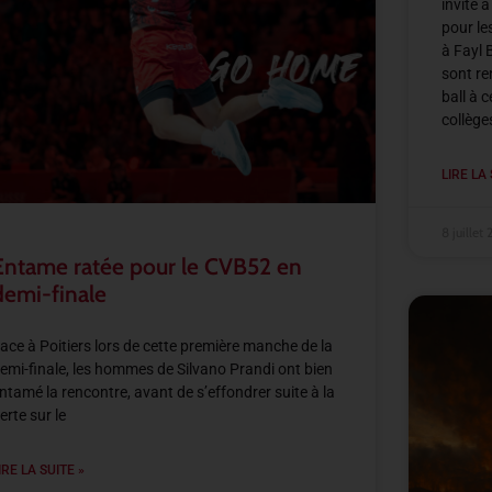
invité 
pour le
à Fayl 
sont re
ball à 
collège
LIRE LA 
8 juillet
Entame ratée pour le CVB52 en
demi-finale
ace à Poitiers lors de cette première manche de la
emi-finale, les hommes de Silvano Prandi ont bien
ntamé la rencontre, avant de s’effondrer suite à la
erte sur le
IRE LA SUITE »