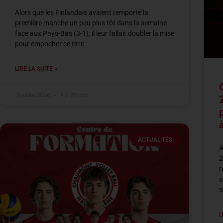
Alors que les Finlandais avaient remporté la
première manche un peu plus tôt dans la semaine
face aux Pays-Bas (3-1), il leur fallait doubler la mise
pour empocher ce titre
LIRE LA SUITE »
13 juillet 2026
9 h 29 min
à
ACTUALITÉS
A
2
r
s
s
L