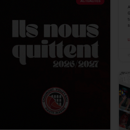
ACTUALITÉS
A
G
t
s
L
1