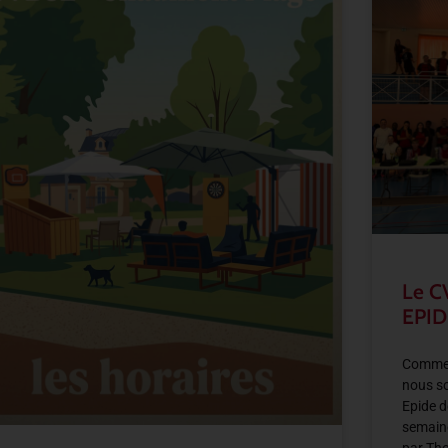
Le C
EPID
Comme 
nous so
Epide d
semain