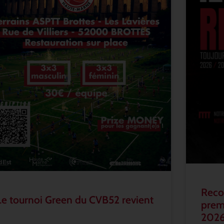
Recon
Le tournoi Green du CVB52 revient
prem
202