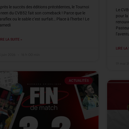
près le succès des éditions précédentes, le Tournoi
Le CVB5
reen du CVB52 fait son comeback ! Parce que le
pour la
araflex ou le sable c’est surfait… Place à l’herbe ! Le
renouve
amedi
Pasteur
l’avent
IRE LA SUITE »
LIRE LA 
5 juin 2026
16 h 00 min
19 mai 
ACTUALITÉS