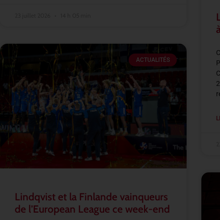
23 juillet 2026
14 h 05 min
C
ACTUALITÉS
P
C
2
r
L
2
Lindqvist et la Finlande vainqueurs
de l’European League ce week-end