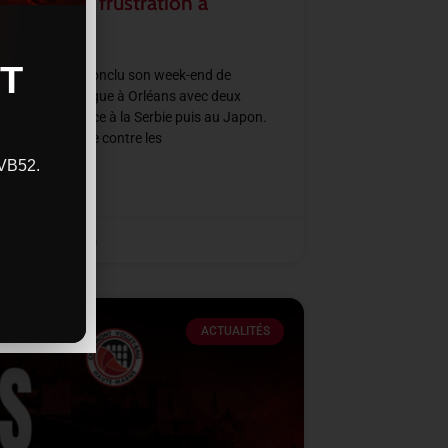
rmation et frustration à
ans
T
e de France a conclu son week-end de
all Nations League à Orléans avec deux
res intenses face à la Serbie puis au Japon.
ne victoire nette contre les
CVB52.
SUITE »
2026
11 h 48 min
ACTUALITÉS