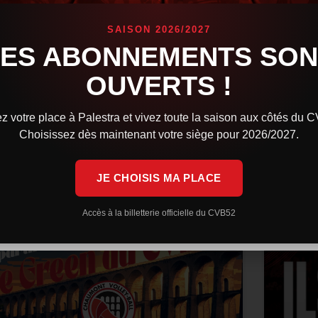
confi
Orlé
es Cévébistes brillent sur la scène internationale.
SAISON 2026/2027
indqvist avec la Finlande a rendez-vous en finale
LES ABONNEMENTS SON
e l’European League, tandis que la République
L’équip
chèque et Martin Stetka sont sorti vainqueurs des
Volleyb
OUVERTS !
rencont
Après u
IRE LA SUITE »
z votre place à Palestra et vivez toute la saison aux côtés du 
LIRE LA 
Choisissez dès maintenant votre siège pour 2026/2027.
 juillet 2026
9 h 59 min
29 juin 
JE CHOISIS MA PLACE
ACTUALITÉS
Accès à la billetterie officielle du CVB52