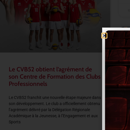
1
Le CVB52 obtient l’agrément de
son Centre de Formation des Clubs
Professionnels
Le CVB52 franchit une nouvelle étape majeure dans
son développement. Le club a officiellement obtenu
l’agrément délivré par la Délégation Régionale
Académique à la Jeunesse, à l’Engagement et aux
Sports