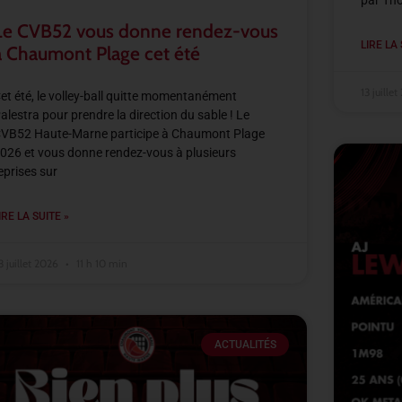
par Th
Le CVB52 vous donne rendez-vous
LIRE LA 
à Chaumont Plage cet été
13 juille
et été, le volley-ball quitte momentanément
alestra pour prendre la direction du sable ! Le
VB52 Haute-Marne participe à Chaumont Plage
026 et vous donne rendez-vous à plusieurs
eprises sur
IRE LA SUITE »
3 juillet 2026
11 h 10 min
ACTUALITÉS