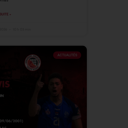
omas
SUITE »
t 2026
10 h 03 min
ACTUALITÉS