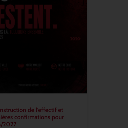
struction de l’effectif et
ières confirmations pour
6/2027