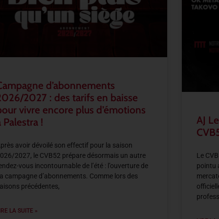
Campagne d’abonnements
2026/2027 : des tarifs en baisse
pour vivre encore plus d’émotions
AJ Le
 Palestra !
CVB5
près avoir dévoilé son effectif pour la saison
026/2027, le CVB52 prépare désormais un autre
Le CVB5
endez-vous incontournable de l’été : l’ouverture de
pointu 
a campagne d’abonnements. Comme lors des
mercato
aisons précédentes,
officie
profess
IRE LA SUITE »