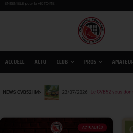
ENSEMBLE pour la VICTOIRE !
ACCUEIL
ACTU
CLUB
PROS
AMATEU
Le CVB52 vous donn
Le CVB52 présent au
Lindqvist et la Fin
NEWS CVB52HM>
23/07/2026
ACTUALITÉS