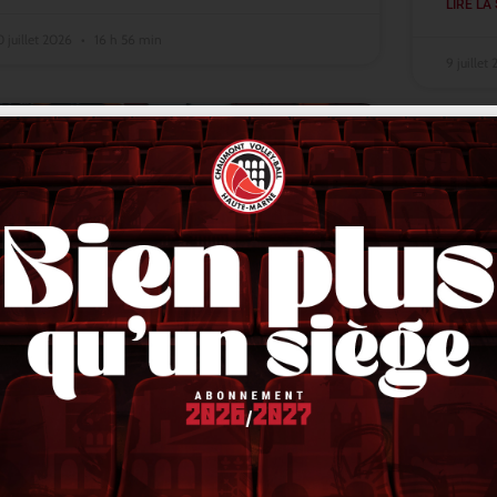
LIRE LA 
0 juillet 2026
16 h 56 min
9 juillet
ACTUALITÉS
Lindqvist en finale, Stetka en or,
VNL 
Liberman en bronze