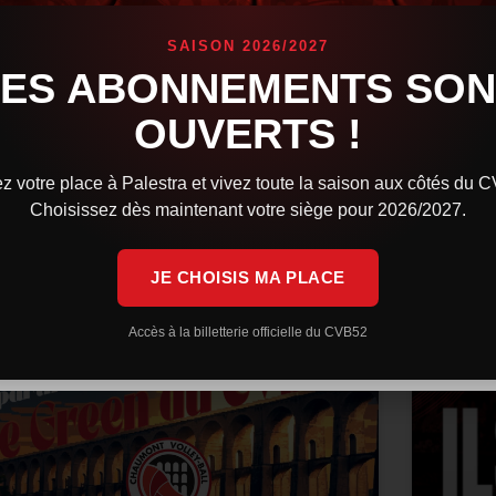
confi
Orlé
es Cévébistes brillent sur la scène internationale.
SAISON 2026/2027
indqvist avec la Finlande a rendez-vous en finale
LES ABONNEMENTS SON
e l’European League, tandis que la République
L’équip
chèque et Martin Stetka sont sorti vainqueurs des
Volleyb
OUVERTS !
rencont
Après u
IRE LA SUITE »
z votre place à Palestra et vivez toute la saison aux côtés du 
LIRE LA 
Choisissez dès maintenant votre siège pour 2026/2027.
 juillet 2026
9 h 59 min
29 juin 
JE CHOISIS MA PLACE
ACTUALITÉS
Accès à la billetterie officielle du CVB52