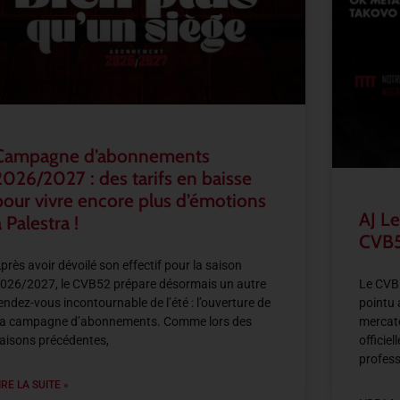
Campagne d’abonnements
2026/2027 : des tarifs en baisse
pour vivre encore plus d’émotions
AJ Le
 Palestra !
CVB5
près avoir dévoilé son effectif pour la saison
026/2027, le CVB52 prépare désormais un autre
Le CVB5
endez-vous incontournable de l’été : l’ouverture de
pointu 
a campagne d’abonnements. Comme lors des
mercato
aisons précédentes,
officie
profess
IRE LA SUITE »