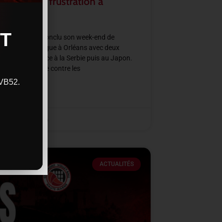
rmation et frustration à
ans
T
e de France a conclu son week-end de
all Nations League à Orléans avec deux
res intenses face à la Serbie puis au Japon.
ne victoire nette contre les
CVB52.
SUITE »
2026
11 h 48 min
ACTUALITÉS