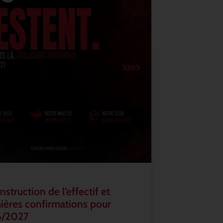
struction de l’effectif et
ières confirmations pour
6/2027