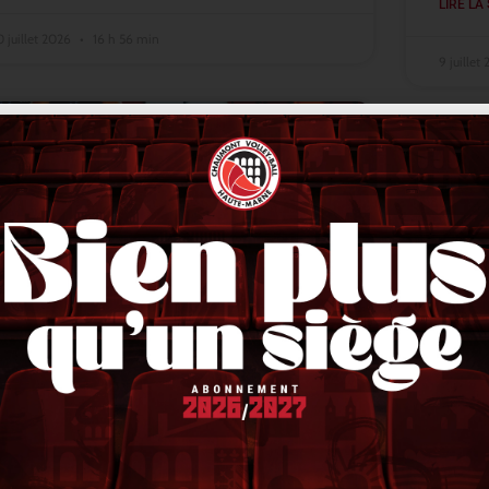
LIRE LA 
0 juillet 2026
16 h 56 min
9 juillet
ACTUALITÉS
Lindqvist en finale, Stetka en or,
VNL 
Liberman en bronze