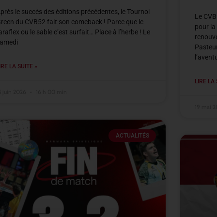
près le succès des éditions précédentes, le Tournoi
Le CVB5
reen du CVB52 fait son comeback ! Parce que le
pour la
araflex ou le sable c’est surfait… Place à l’herbe ! Le
renouve
amedi
Pasteur
l’avent
IRE LA SUITE »
LIRE LA 
5 juin 2026
16 h 00 min
19 mai 
ACTUALITÉS