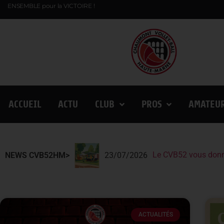
ENSEMBLE pour la VICTOIRE !
ACCUEIL
ACTU
CLUB
PROS
AMATEU
Le CVB52 vous donn
Le CVB52 présent au
Lindqvist et la Fin
NEWS CVB52HM>
23/07/2026
ACTUALITÉS