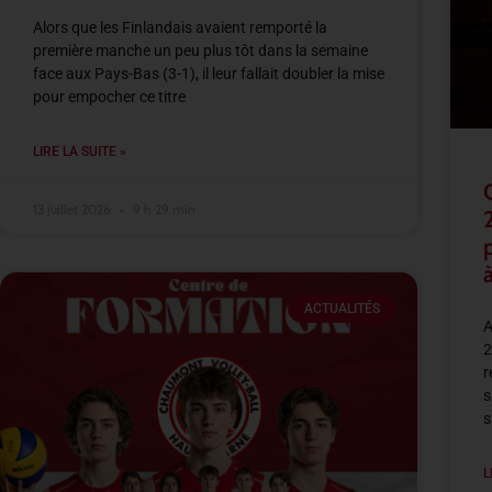
Alors que les Finlandais avaient remporté la
première manche un peu plus tôt dans la semaine
face aux Pays-Bas (3-1), il leur fallait doubler la mise
pour empocher ce titre
LIRE LA SUITE »
13 juillet 2026
9 h 29 min
à
ACTUALITÉS
A
2
r
s
s
L