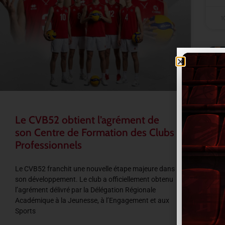
1
Le CVB52 obtient l’agrément de
son Centre de Formation des Clubs
Professionnels
Le CVB52 franchit une nouvelle étape majeure dans
son développement. Le club a officiellement obtenu
l’agrément délivré par la Délégation Régionale
Académique à la Jeunesse, à l’Engagement et aux
Sports