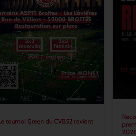
Recon
Le tournoi Green du CVB52 revient
prem
202