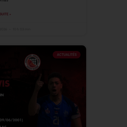
omas
SUITE »
t 2026
10 h 03 min
ACTUALITÉS