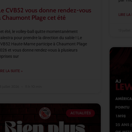
par Th
Le CVB52 vous donne rendez-vous
LIRE LA 
à Chaumont Plage cet été
13 juille
et été, le volley-ball quitte momentanément
alestra pour prendre la direction du sable ! Le
VB52 Haute-Marne participe à Chaumont Plage
026 et vous donne rendez-vous à plusieurs
eprises sur
IRE LA SUITE »
3 juillet 2026
11 h 10 min
ACTUALITÉS