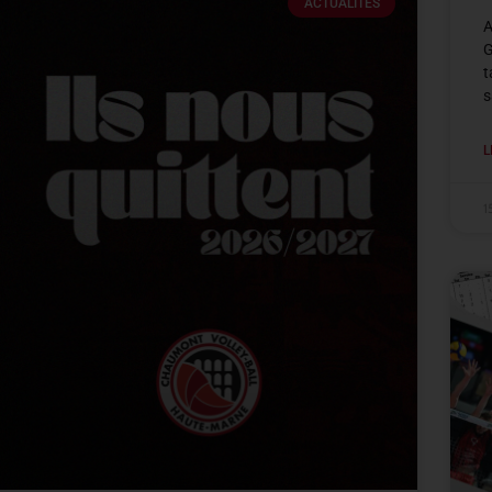
ACTUALITÉS
A
G
t
s
L
1