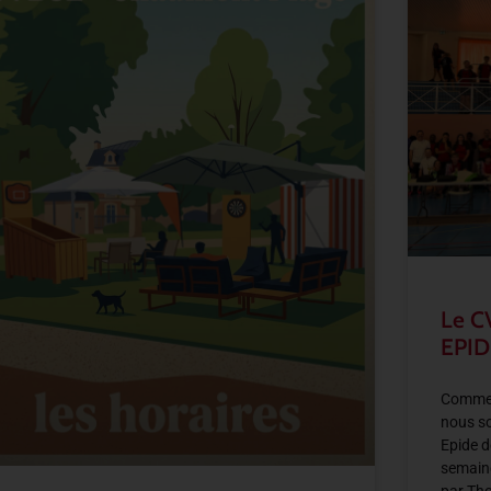
Le C
EPID
Comme 
nous so
Epide d
semain