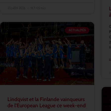
23 juillet 2026
14 h 05 min
C
ACTUALITÉS
P
C
2
r
L
2
Lindqvist et la Finlande vainqueurs
de l’European League ce week-end