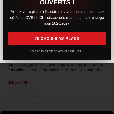
OUVERTS !
Prenez votre place à Palestra et vivez toute la saison aux
côtés du CVB52. Choisissez dès maintenant votre siège
pour 2026/2027.
JE CHOISIS MA PLACE
VNL 2026 : les Bleus entre confirmation et
frustration à Orléans
Accès à la billetterie officielle du CVB52
L’équipe de France a conclu son week-end de Volleyball
Nations League à Orléans avec deux rencontres intenses face
à la Serbie puis au Japon. Après une victoire nette contre les
LIRE LA SUITE »
29 juin 2026
11 h 48 min