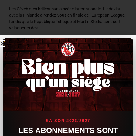
Les Cévébistes brillent sur la scène internationale. Lindqvist
avec la Finlande a rendez-vous en finale de l’European League,
tandis que la République Tchèque et Martin Stetka sont sorti
vainqueurs des
LIRE LA SUITE »
8 juillet 2026
9 h 59 min
ACTUALITÉS
SAISON 2026/2027
LES ABONNEMENTS SONT