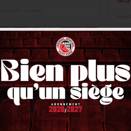
LIRE LA 
0 juillet 2026
16 h 56 min
9 juillet
ACTUALITÉS
Lindqvist en finale, Stetka en or,
VNL 
Liberman en bronze