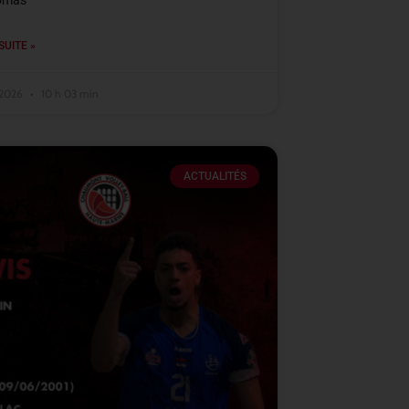
omas
SUITE »
t 2026
10 h 03 min
ACTUALITÉS