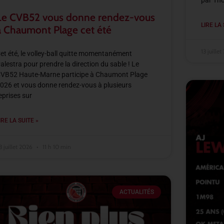
par Th
Le CVB52 vous donne rendez-vous
LIRE LA 
à Chaumont Plage cet été
13 juille
et été, le volley-ball quitte momentanément
alestra pour prendre la direction du sable ! Le
VB52 Haute-Marne participe à Chaumont Plage
026 et vous donne rendez-vous à plusieurs
eprises sur
IRE LA SUITE »
3 juillet 2026
11 h 10 min
ACTUALITÉS