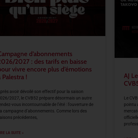
Campagne d’abonnements
2026/2027 : des tarifs en baisse
pour vivre encore plus d’émotions
AJ Le
 Palestra !
CVB5
près avoir dévoilé son effectif pour la saison
026/2027, le CVB52 prépare désormais un autre
Le CVB5
endez-vous incontournable de l’été : l’ouverture de
pointu 
a campagne d’abonnements. Comme lors des
mercato
aisons précédentes,
officie
profess
IRE LA SUITE »