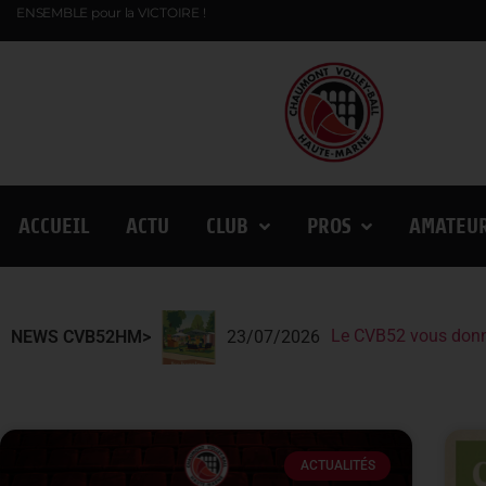
ENSEMBLE pour la VICTOIRE !
ACCUEIL
ACTU
CLUB
PROS
AMATEU
Le CVB52 vous donn
Le CVB52 présent au
Lindqvist et la Fin
NEWS CVB52HM>
23/07/2026
ACTUALITÉS