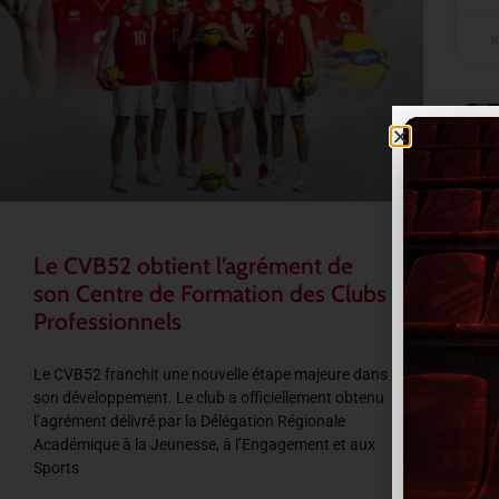
1
Le CVB52 obtient l’agrément de
son Centre de Formation des Clubs
Professionnels
Le CVB52 franchit une nouvelle étape majeure dans
son développement. Le club a officiellement obtenu
l’agrément délivré par la Délégation Régionale
Académique à la Jeunesse, à l’Engagement et aux
Sports