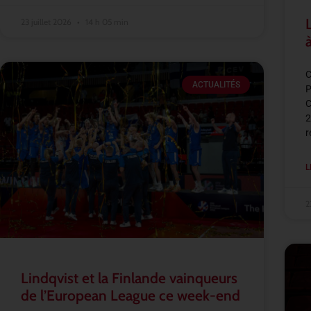
23 juillet 2026
14 h 05 min
C
ACTUALITÉS
P
C
2
r
L
2
Lindqvist et la Finlande vainqueurs
de l’European League ce week-end