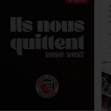
ACTUALITÉS
A
G
t
s
L
1