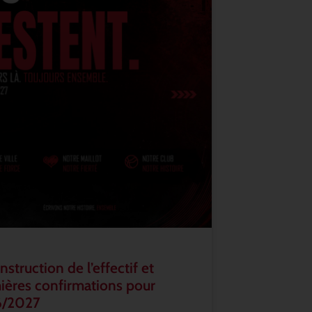
struction de l’effectif et
ières confirmations pour
6/2027