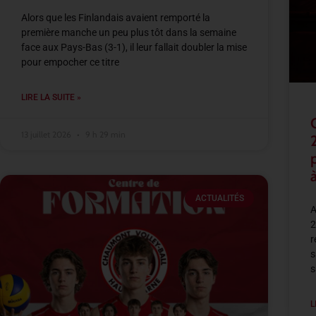
Alors que les Finlandais avaient remporté la
première manche un peu plus tôt dans la semaine
face aux Pays-Bas (3-1), il leur fallait doubler la mise
pour empocher ce titre
LIRE LA SUITE »
13 juillet 2026
9 h 29 min
à
ACTUALITÉS
A
2
r
s
s
L