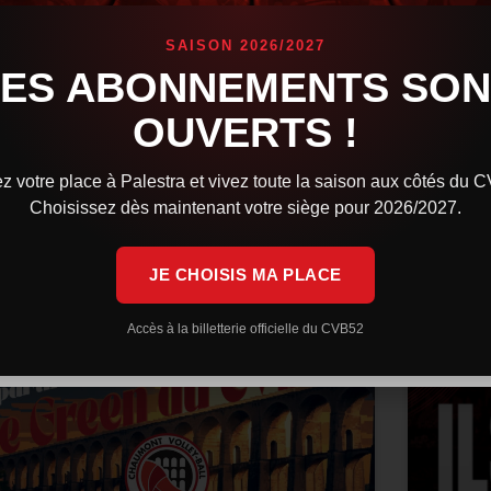
confi
Orlé
es Cévébistes brillent sur la scène internationale.
SAISON 2026/2027
indqvist avec la Finlande a rendez-vous en finale
LES ABONNEMENTS SON
e l’European League, tandis que la République
L’équip
chèque et Martin Stetka sont sorti vainqueurs des
Volleyb
OUVERTS !
rencont
Après u
IRE LA SUITE »
z votre place à Palestra et vivez toute la saison aux côtés du 
LIRE LA 
Choisissez dès maintenant votre siège pour 2026/2027.
 juillet 2026
9 h 59 min
29 juin 
JE CHOISIS MA PLACE
ACTUALITÉS
Accès à la billetterie officielle du CVB52