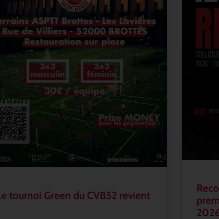
Recon
Le tournoi Green du CVB52 revient
prem
202