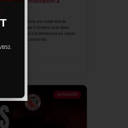
rmation et frustration à
ans
T
e de France a conclu son week-end de
all Nations League à Orléans avec deux
res intenses face à la Serbie puis au Japon.
ne victoire nette contre les
CVB52.
SUITE »
2026
11 h 48 min
ACTUALITÉS