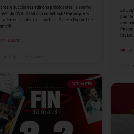
près le succès des éditions précédentes, le Tournoi
Le CVB5
reen du CVB52 fait son comeback ! Parce que le
pour la
araflex ou le sable c’est surfait… Place à l’herbe ! Le
renouve
amedi
Pasteur
l’avent
IRE LA SUITE »
LIRE LA 
5 juin 2026
16 h 00 min
19 mai 
ACTUALITÉS