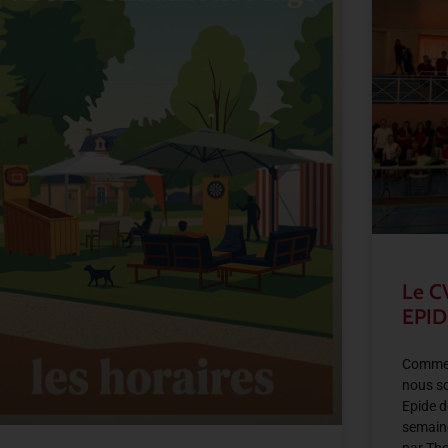
Le C
EPID
Comme 
nous so
Epide d
semain