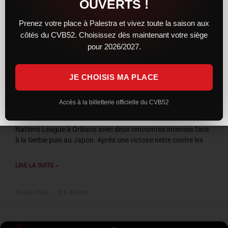
OUVERTS !
Prenez votre place à Palestra et vivez toute la saison aux
côtés du CVB52. Choisissez dès maintenant votre siège
pour 2026/2027.
JE CHOISIS MA PLACE
VNL 2026 : les Bleus entre confirmation et
frustration à Orléans
Accès à la billetterie officielle du CVB52
L’équipe de France a conclu son week-end de Volleyball
Nations League à Orléans avec deux rencontres intenses face
à la Serbie puis au Japon. Après une victoire nette contre les
LIRE LA SUITE »
29 juin 2026
11 h 48 min