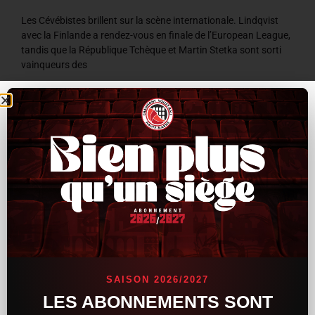
Les Cévébistes brillent sur la scène internationale. Lindqvist
avec la Finlande a rendez-vous en finale de l’European League,
tandis que la République Tchèque et Martin Stetka sont sorti
vainqueurs des
LIRE LA SUITE »
8 juillet 2026
9 h 59 min
ACTUALITÉS
SAISON 2026/2027
LES ABONNEMENTS SONT